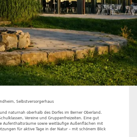
andheim, Selbstversorgerhaus
und naturnah oberhalb des Dorfes im Berner Oberland.
Schulklassen, Vereine und Gruppenfreizeiten. Eine gut
e Aufenthaltsräume sowie weitläufige Außenflächen mit
etzungen für aktive Tage in der Natur – mit schönem Blick