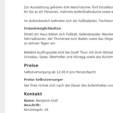
Zur Ausstattung gehören drei Waschräume, fünf Einzeld
für bis zu 65 Personen, mehrere Aufenthaltsräume sowie e
Im Außenbereich befinden sich ein Fußballplatz, Tischtennis
Freizeitmöglichkeiten
Direkt am Haus bieten sich Fußball, Geländespiele, Wand
Fahrradtouren, der Thunersee zum Baden sowie das Skigeb
zu aktiven Tagen ein.
Beliebte Ausflugsziele sind die Stadt Thun mit ihrer Alt
Schadau, Spiez, Oberhofen und Hünegg sowie das Kun
Preise
Selbstversorgung ab 12.00 € pro Person/Nacht
Preise Selbstversorger
Der Preis richtet sich nach der Dauer des Aufenthaltes u
Kontakt
Name:
Benjamin Graf
Anschrift:
Künzistegstr. 34