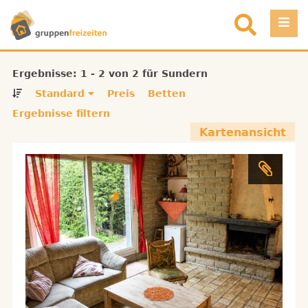
Direkt zum Inhalt
Einloggen
Ergebnisse: 1 - 2 von 2 für Sundern
Standard
Preis
Betten
Favoriten
Ergebnisse filtern
Kartenansicht
Registrieren
Objekt eintragen