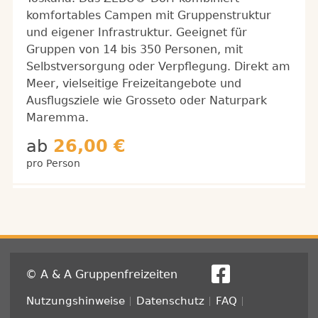
komfortables Campen mit Gruppenstruktur
und eigener Infrastruktur. Geeignet für
Gruppen von 14 bis 350 Personen, mit
Selbstversorgung oder Verpflegung. Direkt am
Meer, vielseitige Freizeitangebote und
Ausflugsziele wie Grosseto oder Naturpark
Maremma.
ab
26,00 €
pro Person
© A & A Gruppenfreizeiten
Fußzeile
Nutzungshinweise
Datenschutz
FAQ