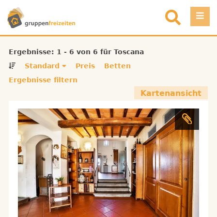
Direkt zum Inhalt
Einloggen
Ergebnisse: 1 - 6 von 6 für Toscana
Standard
Preis
Betten
Favoriten
Ergebnisse filtern
Kartenansicht
Registrieren
Objekt eintragen