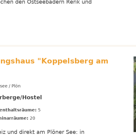
schen den Ostseebädern Rerik und
gungshaus "Koppelsberg am
see / Plön
rberge/Hostel
enthaltsräume:
5
inarräume:
20
iz und direkt am Plöner See: in