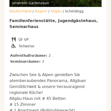
Fre
unserem Gartenzaun
Deutschland
/
Bayern
/
Allgäu
/ Scheidegg
Familienferienstätte, Jugendgästehaus,
Seminarhaus
Teilweise
Aufenthaltsräume:
2
Seminarräume:
3
Zwischen See & Alpen genießen Sie
atemberaubendes Panorama, Allgäuer
Gemütlichkeit & unsere herausragend
regionale Küche!
Allgäu-Haus mit # 45 Betten
# 15 Zimmer
# 1 Apartment (Rollstuhlgerecht)