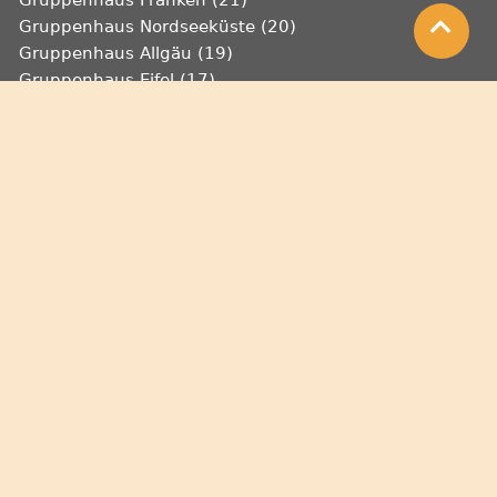
Gruppenhaus Nordseeküste (20)
Gruppenhaus Allgäu (19)
Gruppenhaus Eifel (17)
Gruppenhaus Harz (16)
Gruppenhaus Lüneburger Heide (15)
Gruppenhaus Mecklenburgische Seenplatte (15)
Gruppenhaus Bayerischer Wald (14)
Gruppenhaus Sauerland (14)
alle Unterkunftstypen nach Region
Selbstversorgerhaus Schwarzwald (29)
Selbstversorgerhaus Nordsee (21)
Freizeitheim Nordsee (20)
Jugendgästehaus Nordsee (18)
Familienferienstätte Nordsee (18)
Freizeitheim Schwarzwald (14)
Selbstversorgerhaus Franken (13)
Selbstversorgerhaus Ostsee (13)