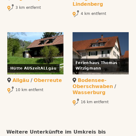
Lindenberg
3 km entfernt
4 km entfernt
Ferienhaus Thomas
Hütte AUSzeitALLgäu
Witzigmann
Allgäu
/
Oberreute
Bodensee-
Oberschwaben
/
10 km entfernt
Wasserburg
16 km entfernt
Weitere Unterkünfte im Umkreis bis