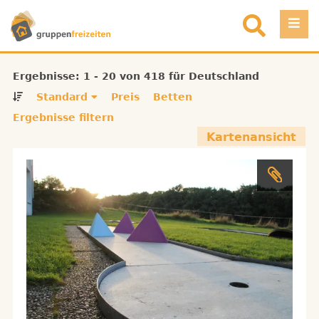
Direkt zum Inhalt
Einloggen
Ergebnisse: 1 - 20 von 418 für Deutschland
Standard
Preis
Betten
Favoriten
Ergebnisse filtern
Kartenansicht
Registrieren
Objekt eintragen