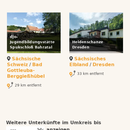
djo-
Jugendbildungsstätte
Heidenschanze
Spukschloß Bahratal
Dresden
Sächsische
Sächsisches
Schweiz
/
Bad
Elbland
/
Dresden
Gottleuba-
33 km entfernt
Berggießhübel
29 km entfernt
Weitere Unterkünfte im Umkreis bis
anzeigen.