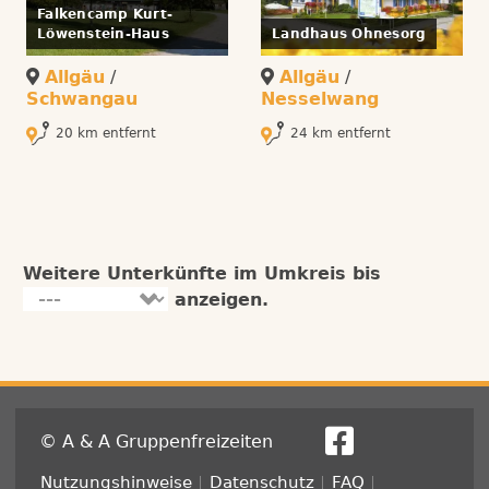
Falkencamp Kurt-
Löwenstein-Haus
Landhaus Ohnesorg
Allgäu
/
Allgäu
/
Schwangau
Nesselwang
20 km entfernt
24 km entfernt
Weitere Unterkünfte im Umkreis bis
anzeigen.
© A & A Gruppenfreizeiten
Fußzeile
Nutzungshinweise
Datenschutz
FAQ