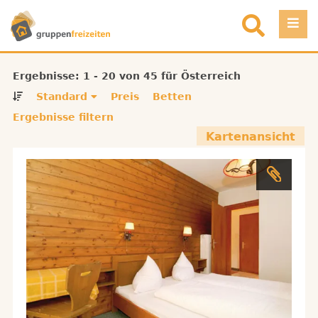
Direkt zum Inhalt
Einloggen
Ergebnisse: 1 - 20 von 45 für Österreich
Standard
Preis
Betten
Favoriten
Ergebnisse filtern
Kartenansicht
Registrieren
Objekt eintragen