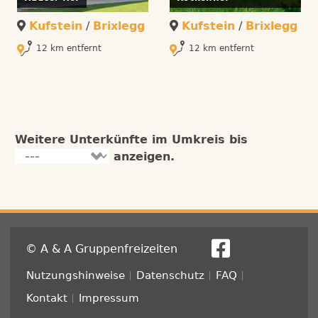
Kufstein
/
Brixlegg
Kufstein
/
Brixlegg
12 km entfernt
12 km entfernt
Weitere Unterkünfte im Umkreis bis
anzeigen.
© A & A Gruppenfreizeiten
Fußzeile
Nutzungshinweise
Datenschutz
FAQ
Kontakt
Impressum