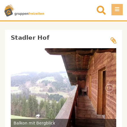
Direkt zum Inhalt
Einloggen
Stadler Hof
Favoriten
Registrieren
Objekt eintragen
Auf
Balkon mit Bergblick