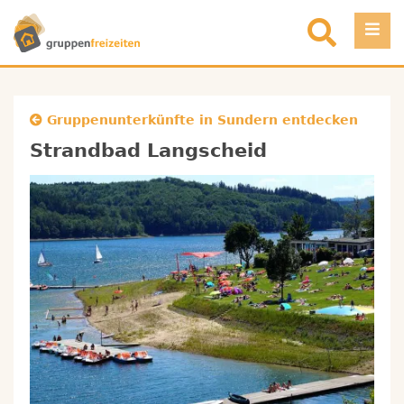
Direkt zum Inhalt
Einloggen
Gruppenunterkünfte in Sundern entdecken
Favoriten
Strandbad Langscheid
Registrieren
Objekt eintragen