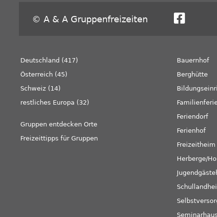
© A & A Gruppenfreizeiten
Deutschland (417)
Bauernhof
Österreich (45)
Berghütte
Schweiz (14)
Bildungseinr
restliches Europa (32)
Familienferi
Feriendorf
Gruppen entdecken Orte
Ferienhof
Freizeittipps für Gruppen
Freizeitheim
Herberge/Ho
Jugendgäste
Schullandhe
Selbstverso
Seminarhau