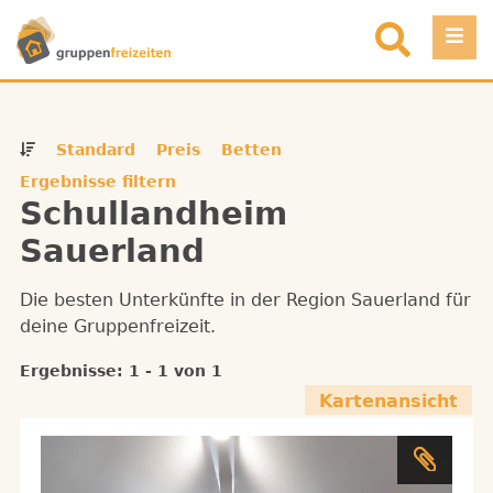
Direkt zum Inhalt
Einloggen
Standard
Preis
Betten
Favoriten
Ergebnisse filtern
Schullandheim
Registrieren
Sauerland
Objekt eintragen
Die besten Unterkünfte in der Region Sauerland für
deine Gruppenfreizeit.
Ergebnisse: 1 - 1 von 1
Kartenansicht