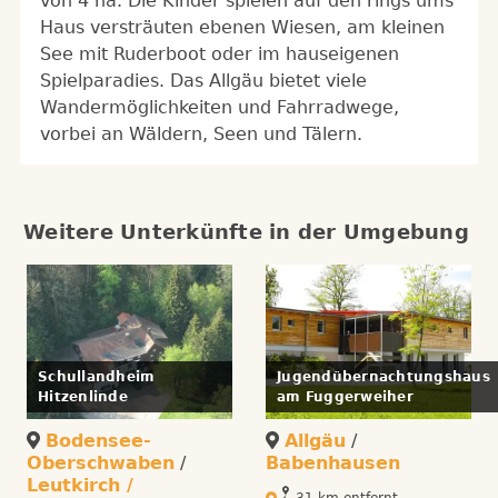
von 4 ha. Die Kinder spielen auf den rings ums
Haus versträuten ebenen Wiesen, am kleinen
See mit Ruderboot oder im hauseigenen
Spielparadies. Das Allgäu bietet viele
Wandermöglichkeiten und Fahrradwege,
vorbei an Wäldern, Seen und Tälern.
Weitere Unterkünfte in der Umgebung
Schullandheim
Jugendübernachtungshaus
Hitzenlinde
am Fuggerweiher
Bodensee-
Allgäu
/
Oberschwaben
/
Babenhausen
Leutkirch /