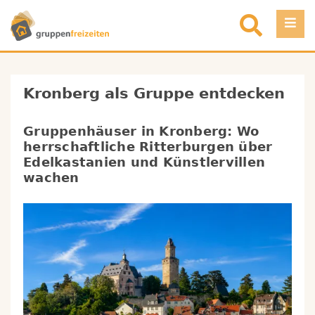
Direkt zum Inhalt
Einloggen
Kronberg
als Gruppe entdecken
Favoriten
Gruppenhäuser in Kronberg: Wo
Registrieren
herrschaftliche Ritterburgen über
Edelkastanien und Künstlervillen
Objekt eintragen
wachen