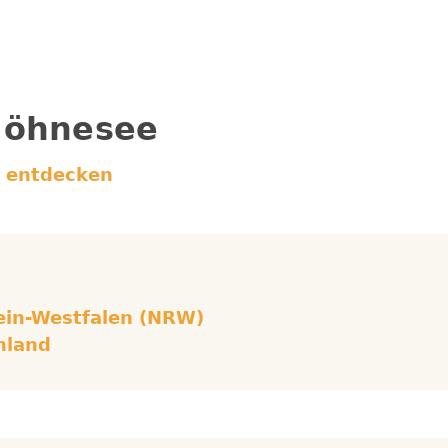
öhnesee
entdecken
ein-Westfalen (NRW)
hland