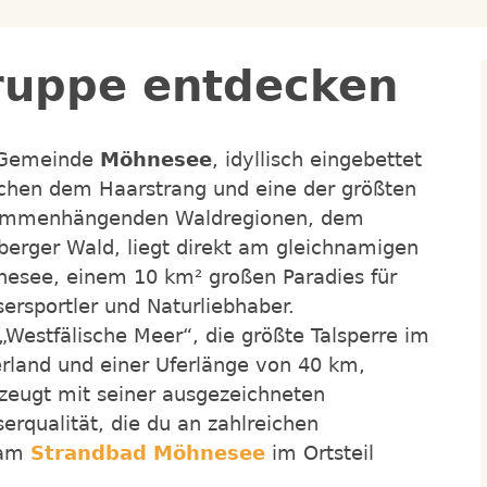
ruppe entdecken
 Gemeinde
Möhnesee
, idyllisch eingebettet
chen dem Haarstrang und eine der größten
ammenhängenden Waldregionen, dem
berger Wald, liegt direkt am gleichnamigen
esee, einem 10 km² großen Paradies für
ersportler und Naturliebhaber.
„Westfälische Meer“, die größte Talsperre im
rland und einer Uferlänge von 40 km,
zeugt mit seiner ausgezeichneten
erqualität, die du an zahlreichen
 am
Strandbad Möhnesee
im Ortsteil