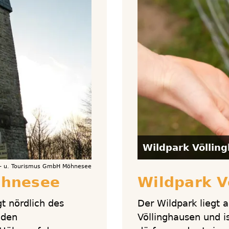
Wildpark Völlin
ts- u. Tourismus GmbH Möhnesee
öhnesee
Wildpark V
t nördlich des
Der Wildpark liegt 
 den
Völlinghausen und is