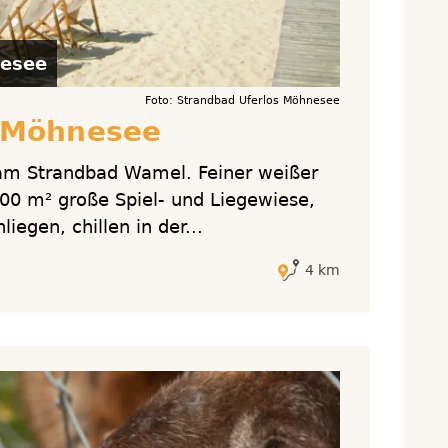
esee
Foto: Strandbad Uferlos Möhnesee
 Möhnesee
am Strandbad Wamel. Feiner weißer
00 m² große Spiel- und Liegewiese,
iegen, chillen in der...
4 km