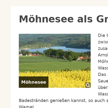
Möhnesee
als G
Die
zwis
zus
Arns
Möhn
Wass
Das 
Saue
Möhnesee
über
Wass
Badestränden genießen kannst, so auch
Wamel.