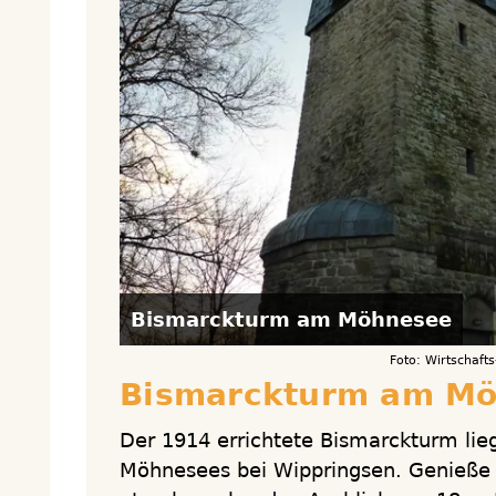
Bismarckturm am Möhnesee
Foto: Wirtschaf
Bismarckturm am M
Der 1914 errichtete Bismarckturm lieg
Möhnesees bei Wippringsen. Genieße