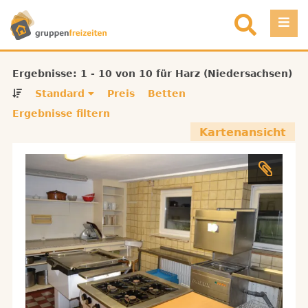
Direkt zum Inhalt
Einloggen
Ergebnisse: 1 - 10 von 10 für Harz (Niedersachsen)
Standard
Preis
Betten
Favoriten
Ergebnisse filtern
Kartenansicht
Registrieren
Objekt eintragen