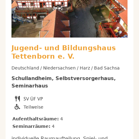
Jugend- und Bildungshaus
Tettenborn e. V.
Deutschland / Niedersachsen / Harz / Bad Sachsa
Schullandheim, Selbstversorgerhaus,
Seminarhaus
Teilweise
Aufenthaltsräume:
4
Seminarräume:
4
individuelle Raumaufteilung, Spiel- und