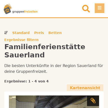
Direkt zum Inhalt
Einloggen
Standard
Preis
Betten
Favoriten
Ergebnisse filtern
Familienferienstätte
Registrieren
Sauerland
Objekt eintragen
Die besten Unterkünfte in der Region Sauerland für
deine Gruppenfreizeit.
Ergebnisse: 1 - 4 von 4
Kartenansicht